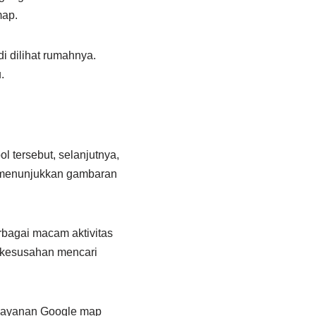
map.
i dilihat rumahnya.
.
l tersebut, selanjutnya,
n menunjukkan gambaran
bagai macam aktivitas
s kesusahan mencari
i layanan Google map