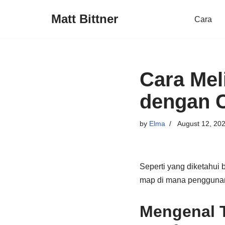
Matt Bittner
Cara
Skip
to
content
Cara Mel
dengan 
by
Elma
August 12, 20
Seperti yang diketahui 
map di mana penggunan
Mengenal T