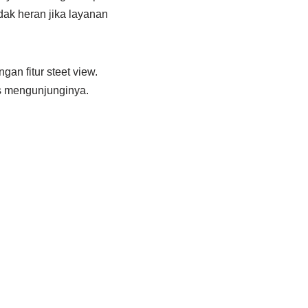
dak heran jika layanan
an fitur steet view.
s mengunjunginya.