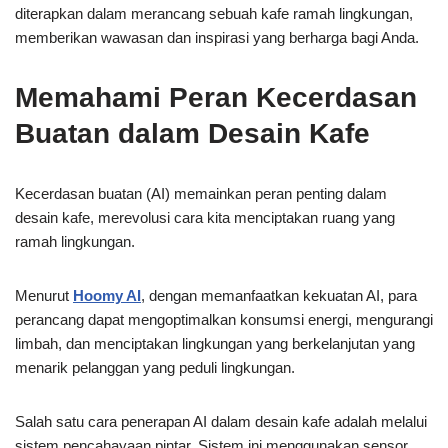
diterapkan dalam merancang sebuah kafe ramah lingkungan,
memberikan wawasan dan inspirasi yang berharga bagi Anda.
Memahami Peran Kecerdasan
Buatan dalam Desain Kafe
Kecerdasan buatan (AI) memainkan peran penting dalam
desain kafe, merevolusi cara kita menciptakan ruang yang
ramah lingkungan.
Menurut
Hoomy AI
, dengan memanfaatkan kekuatan AI, para
perancang dapat mengoptimalkan konsumsi energi, mengurangi
limbah, dan menciptakan lingkungan yang berkelanjutan yang
menarik pelanggan yang peduli lingkungan.
Salah satu cara penerapan AI dalam desain kafe adalah melalui
sistem pencahayaan pintar. Sistem ini menggunakan sensor