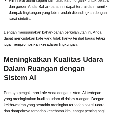
Pilih serat alami seperti rami atau katun organik untuk pelapis
dan gorden Anda. Bahan-bahan ini dapat terurai dan memiliki
dampak lingkungan yang lebih rendah dibandingkan dengan
serat sintetis.
Dengan menggunakan bahan-bahan berkelanjutan ini, Anda
dapat menciptakan kafe yang tidak hanya terlihat bagus tetapi
juga mempromosikan kesadaran lingkungan.
Meningkatkan Kualitas Udara
Dalam Ruangan dengan
Sistem AI
Perkaya pengalaman kafe Anda dengan sistem AI terdepan
yang meningkatkan kualitas udara di dalam ruangan. Dengan
kekhawatiran yang semakin meningkat terhadap polusi udara
dan dampaknya terhadap kesehatan kita, sangat penting bagi