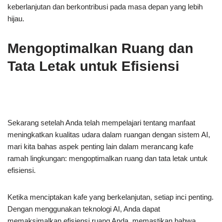
keberlanjutan dan berkontribusi pada masa depan yang lebih
hijau.
Mengoptimalkan Ruang dan
Tata Letak untuk Efisiensi
Sekarang setelah Anda telah mempelajari tentang manfaat
meningkatkan kualitas udara dalam ruangan dengan sistem AI,
mari kita bahas aspek penting lain dalam merancang kafe
ramah lingkungan: mengoptimalkan ruang dan tata letak untuk
efisiensi.
Ketika menciptakan kafe yang berkelanjutan, setiap inci penting.
Dengan menggunakan teknologi AI, Anda dapat
memaksimalkan efisiensi ruang Anda, memastikan bahwa