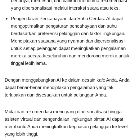
bertanya, memesan, dan bahkan menerima rekomendasi
yang dipersonalisasi melalui interaksi suara atau teks.
Pengendalian Pencahayaan dan Suhu Cerdas: AI dapat
mengoptimalkan pengaturan pencahayaan dan suhu
berdasarkan preferensi pelanggan dan faktor lingkungan.
Menciptakan suasana yang nyaman dan dipersonalisasi
untuk setiap pelanggan dapat meningkatkan pengalaman
mereka secara keseluruhan dan mendorong mereka untuk
tinggal lebih lama.
Dengan menggabungkan AI ke dalam desain kafe Anda, Anda
dapat benar-benar menciptakan pengalaman yang tak
terlupakan dan disesuaikan untuk pelanggan Anda.
Mulai dari rekomendasi menu yang dipersonalisasi hingga
asisten virtual dan pengendalian lingkungan pintar, AI dapat
membantu Anda meningkatkan kepuasan pelanggan ke level
yang lebih tinggi.