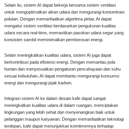
Selain itu, sistem AI dapat bekerja bersama sistem ventilasi
untuk mengoptimalkan aliran udara dan mengurangi konsentrasi
polutan. Dengan memanfaatkan algoritma pintar, AI dapat
mengatur sistem ventilasi berdasarkan pengukuran kualitas
udara secara real-time, memastikan pasokan udara segar yang
konsisten sambil meminimalkan pemborosan energi.
Selain meningkatkan kualitas udara, sistem AI juga dapat
berkontribusi pada efisiensi energi. Dengan memantau pola
hunian dan menyesuaikan pengaturan pencahayaan dan suhu
sesuai kebutuhan, AI dapat membantu mengurangi konsumsi
energi dan mengurangi jejak karbon.
Integrasi sistem AI ke dalam desain kafe dapat sangat
meningkatkan kualitas udara di dalam ruangan, menciptakan
lingkungan yang lebih sehat dan menyenangkan baik untuk
pelanggan maupun karyawan. Dengan memanfaatkan teknologi
terdepan, kafe dapat menunjukkan komitmennya terhadap