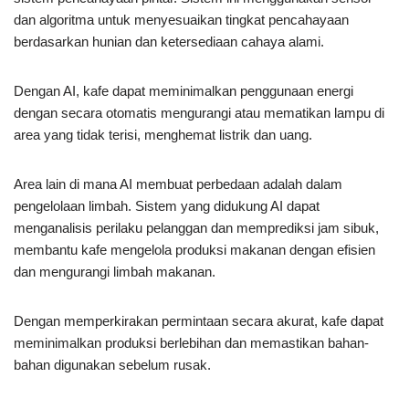
dan algoritma untuk menyesuaikan tingkat pencahayaan
berdasarkan hunian dan ketersediaan cahaya alami.
Dengan AI, kafe dapat meminimalkan penggunaan energi
dengan secara otomatis mengurangi atau mematikan lampu di
area yang tidak terisi, menghemat listrik dan uang.
Area lain di mana AI membuat perbedaan adalah dalam
pengelolaan limbah. Sistem yang didukung AI dapat
menganalisis perilaku pelanggan dan memprediksi jam sibuk,
membantu kafe mengelola produksi makanan dengan efisien
dan mengurangi limbah makanan.
Dengan memperkirakan permintaan secara akurat, kafe dapat
meminimalkan produksi berlebihan dan memastikan bahan-
bahan digunakan sebelum rusak.