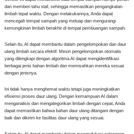
dan memberi tahu staf, sehingga memastikan pengangkatan
limbah tepat waktu. Dengan melakukannya, Anda dapat
mencegah tempat sampah yang meluap dan mengurangi
kemungkinan limbah berakhir di tempat pembuangan sampah.
Selain itu, AI dapat membantu dalam pengelompokan dan daur
ulang limbah secara efektif. Mesin pengelompokan otomatis
yang dilengkapi dengan algoritma AI dapat mengidentifikasi
berbagai jenis bahan limbah dan memisahkan mereka sesuai
dengan jenisnya.
Ini tidak hanya menghemat waktu tetapi juga meningkatkan
efisiensi proses daur ulang. Dengan kemampuan AI dalam
menganalisis dan mengategorikan limbah dengan cepat, Anda
dapat memastikan bahwa bahan daur ulang ditangani dengan
baik dan dikirim ke fasilitas daur ulang yang sesuai.
Selain itu, AI dapat membantu dalam mengedukasi pelanggan